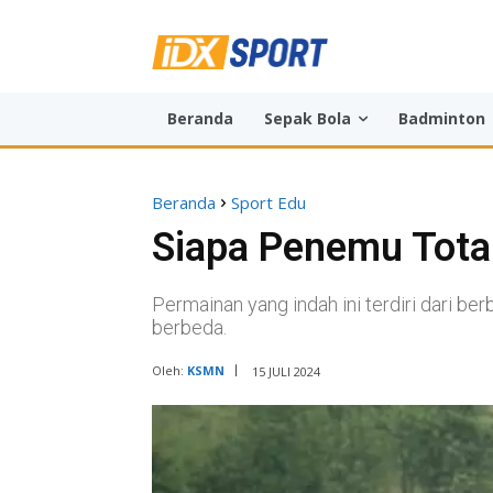
Beranda
Sepak Bola
Badminton
Beranda
Sport Edu
Siapa Penemu Total
Permainan yang indah ini terdiri dari be
berbeda.
Oleh:
KSMN
15 JULI 2024