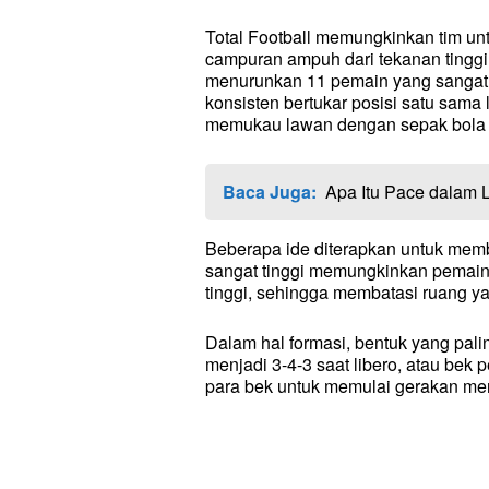
Total Football memungkinkan tim 
campuran ampuh dari tekanan tinggi, 
menurunkan 11 pemain yang sangat a
konsisten bertukar posisi satu sam
memukau lawan dengan sepak bola y
Baca Juga:
Apa Itu Pace dalam 
Beberapa ide diterapkan untuk membu
sangat tinggi memungkinkan pemain
tinggi, sehingga membatasi ruang y
Dalam hal formasi, bentuk yang palin
menjadi 3-4-3 saat libero, atau bek
para bek untuk memulai gerakan men