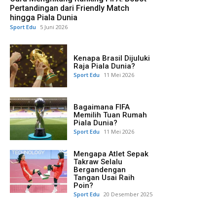
Pertandingan dari Friendly Match
hingga Piala Dunia
Sport Edu
5 Juni 2026
Kenapa Brasil Dijuluki
Raja Piala Dunia?
Sport Edu
11 Mei 2026
Bagaimana FIFA
Memilih Tuan Rumah
Piala Dunia?
Sport Edu
11 Mei 2026
Mengapa Atlet Sepak
Takraw Selalu
Bergandengan
Tangan Usai Raih
Poin?
Sport Edu
20 Desember 2025