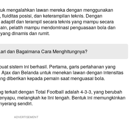
untuk mengalahkan lawan mereka dengan menggunakan
fluiditas posisi, dan keterampilan teknis. Dengan
daptif dan terampil secara teknis yang mampu secara
a lain, pelatih mampu mendominasi penguasaan bola dan
ang dinamis dan rumit.
Lari dan Bagaimana Cara Menghitungnya?
at sistem ini berhasil. Pertama, garis pertahanan yang
 Ajax dan Belanda untuk menekan lawan dengan intensitas
ang diberikan kepada pemain saat menguasai bola.
g terkait dengan Total Football adalah 4-3-3, yang berubah
 penyapu, melangkah ke lini tengah. Bentuk ini memungkinkan
yerang sendiri.
ADVERTISEMENT