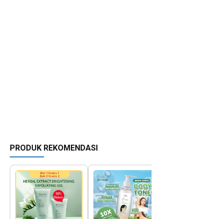
PRODUK REKOMENDASI