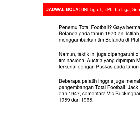
JADWAL BOLA:
BRI Liga 1, EPL, La Liga, Ser
Penemu Total Football? Gaya bermain
Belanda pada tahun 1970-an. Istilah
menggambarkan tim Belanda di Pial
Namun, taktik ini juga dipengaruhi ol
tim nasional Austria yang dipimpin 
terkenal dengan Puskas pada tahun
Beberapa pelatih Inggris juga mema
pengembangan Total Football. Jack 
dan 1947, sementara Vic Buckingham
1959 dan 1965.