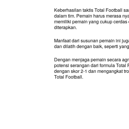
Keberhasilan taktis Total Football
dalam tim. Pemain harus merasa nyam
memiliki pemain yang cukup cerdas d
diterapkan.
Manfaat dari susunan pemain ini juga
dan dilatih dengan baik, seperti yan
Dengan menjaga pemain secara agre
potensi serangan dari formula Tota
dengan skor 2-1 dan mengangkat trof
Total Football.