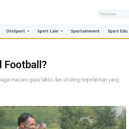
Pencarian
OtoSport
Sport Lain
Sportainment
Sport Edu
 Football?
rbagai macam gaya taktis dan strategi kepelatihan yang