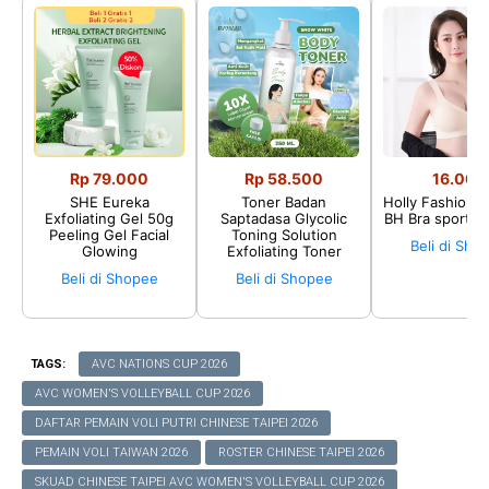
Rp 79.000
Rp 58.500
16.002
SHE Eureka
Toner Badan
Holly Fashion♛
Exfoliating Gel 50g
Saptadasa Glycolic
BH Bra sport P
Peeling Gel Facial
Toning Solution
Beli di Sho
Glowing
Exfoliating Toner
Beli di Shopee
Beli di Shopee
TAGS:
AVC NATIONS CUP 2026
AVC WOMEN'S VOLLEYBALL CUP 2026
DAFTAR PEMAIN VOLI PUTRI CHINESE TAIPEI 2026
PEMAIN VOLI TAIWAN 2026
ROSTER CHINESE TAIPEI 2026
SKUAD CHINESE TAIPEI AVC WOMEN'S VOLLEYBALL CUP 2026