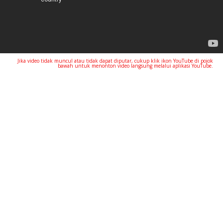
Jika video tidak muncul atau tidak dapat diputar, cukup klik ikon YouTube di pojok
bawah untuk menonton video langsung melalui aplikasi YouTube.