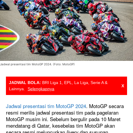
Jadwal presentasi tim MotoGP 2024. (Foto: MotoGP)
JADWAL BOLA:
BRI Liga 1, EPL, La Liga, Serie A &
X
Lainnya.
Selengkapnya
Jadwal presentasi tim MotoGP 2024
. MotoGP secara
resmi merilis jadwal presentasi tim pada pagelaran
MotoGP musim ini. Sebelum bergulir pada 10 Maret
mendatang di Qatar, kesebelas tim MotoGP akan
secara resmi meluncurkan
dan susunan
livery