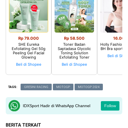
Rp 79.000
Rp 58.500
16.002
SHE Eureka
Toner Badan
Holly Fashion♛
Exfoliating Gel 50g
Saptadasa Glycolic
BH Bra sport P
Peeling Gel Facial
Toning Solution
Beli di Sho
Glowing
Exfoliating Toner
Beli di Shopee
Beli di Shopee
TAGS:
GRESINI RACING
MOTOGP
MOTOGP 2024
IDXSport Hadir di WhatsApp Channel
Follow
BERITA TERKAIT