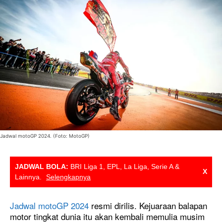
Jadwal motoGP 2024. (Foto: MotoGP)
JADWAL BOLA:
BRI Liga 1, EPL, La Liga, Serie A &
X
Lainnya.
Selengkapnya
Jadwal motoGP 2024
resmi dirilis. Kejuaraan balapan
motor tingkat dunia itu akan kembali memulia musim