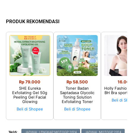
PRODUK REKOMENDASI
Rp 79.000
Rp 58.500
16.002
SHE Eureka
Toner Badan
Holly Fashion♛
Exfoliating Gel 50g
Saptadasa Glycolic
BH Bra sport P
Peeling Gel Facial
Toning Solution
Beli di Sho
Glowing
Exfoliating Toner
Beli di Shopee
Beli di Shopee
TAGS:
JADWAL LENGKAP MOTOGP 2024
JADWAL MOTOGP 2024