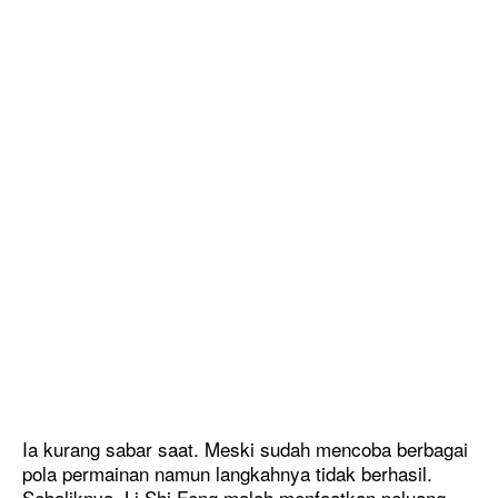
Ia kurang sabar saat. Meski sudah mencoba berbagai
pola permainan namun langkahnya tidak berhasil.
Sebaliknya, Li Shi Feng malah menfaatkan peluang