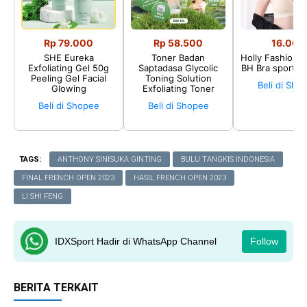
Rp 79.000
Rp 58.500
16.002
SHE Eureka
Toner Badan
Holly Fashion♛
Exfoliating Gel 50g
Saptadasa Glycolic
BH Bra sport P
Peeling Gel Facial
Toning Solution
Beli di Sho
Glowing
Exfoliating Toner
Beli di Shopee
Beli di Shopee
TAGS:
ANTHONY SINISUKA GINTING
BULU TANGKIS INDONESIA
FINAL FRENCH OPEN 2023
HASIL FRENCH OPEN 2023
LI SHI FENG
IDXSport Hadir di WhatsApp Channel
Follow
BERITA TERKAIT