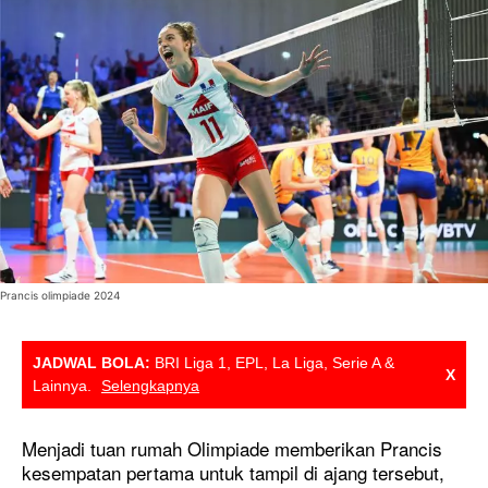
Prancis olimpiade 2024
JADWAL BOLA:
BRI Liga 1, EPL, La Liga, Serie A &
X
Lainnya.
Selengkapnya
Menjadi tuan rumah Olimpiade memberikan Prancis
kesempatan pertama untuk tampil di ajang tersebut,