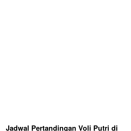
Jadwal Pertandingan Voli Putri di