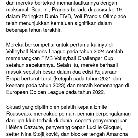
dan mereka bertekad memanfaatkannya dengan
maksimal. Saat ini, Prancis berada di posisi ke-19
dalam Peringkat Dunia FIVB, Voli Prancis Olimpiade
telah menunjukkan kemajuan signifikan dalam
beberapa tahun terakhir.
Mereka berkompetisi untuk pertama kalinya di
Volleyball Nations League pada tahun 2024 setelah
memenangkan FIVB Volleyball Challenger Cup
setahun sebelumnya. Selain itu, mereka berhasil
masuk sepuluh besar dalam dua edisi Kejuaraan
Eropa berturut-turut (ketujuh pada tahun 2021 dan
keenam pada tahun 2023) dan meraih kemenangan di
European Golden League pada tahun 2022.
Skuad yang dipilih oleh pelatih kepala Émile
Rousseaux mencakup pemain-pemain berpengalaman
dari liga klub terbaik di dunia, seperti penyerang luar
Héléna Cazaute, penyerang depan Lucille Gicquel,
setter Nina Stojiljković, dan blocker tengah Amandha