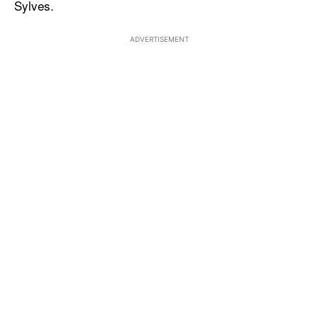
Sylves.
ADVERTISEMENT