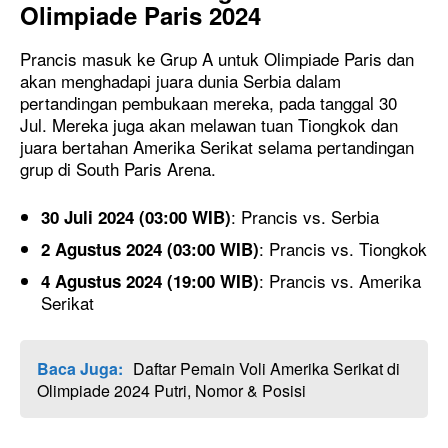
Olimpiade Paris 2024
Prancis masuk ke Grup A untuk Olimpiade Paris dan
akan menghadapi juara dunia Serbia dalam
pertandingan pembukaan mereka, pada tanggal 30
Jul. Mereka juga akan melawan tuan Tiongkok dan
juara bertahan Amerika Serikat selama pertandingan
grup di South Paris Arena.
: Prancis vs. Serbia
30 Juli 2024 (03:00 WIB)
: Prancis vs. Tiongkok
2 Agustus 2024 (03:00 WIB)
: Prancis vs. Amerika
4 Agustus 2024 (19:00 WIB)
Serikat
Baca Juga:
Daftar Pemain Voli Amerika Serikat di
Olimpiade 2024 Putri, Nomor & Posisi