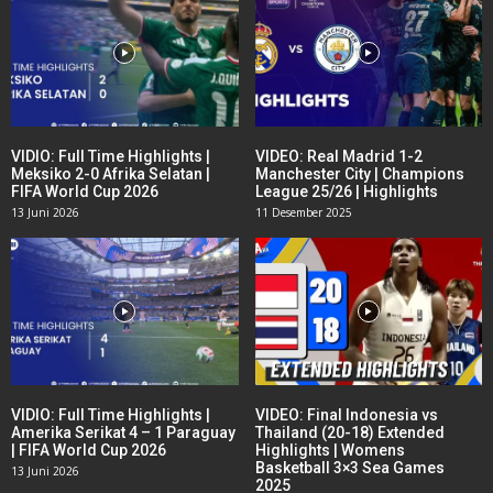
VIDIO: Full Time Highlights |
VIDEO: Real Madrid 1-2
Meksiko 2-0 Afrika Selatan |
Manchester City | Champions
FIFA World Cup 2026
League 25/26 | Highlights
13 Juni 2026
11 Desember 2025
VIDIO: Full Time Highlights |
VIDEO: Final Indonesia vs
Amerika Serikat 4 – 1 Paraguay
Thailand (20-18) Extended
| FIFA World Cup 2026
Highlights | Womens
Basketball 3×3 Sea Games
13 Juni 2026
2025