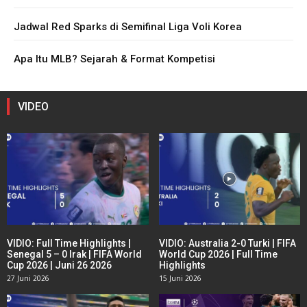
Jadwal Red Sparks di Semifinal Liga Voli Korea
Apa Itu MLB? Sejarah & Format Kompetisi
VIDEO
VIDIO: Full Time Highlights |
VIDIO: Australia 2-0 Turki | FIFA
Senegal 5 – 0 Irak | FIFA World
World Cup 2026 | Full Time
Cup 2026 | Juni 26 2026
Highlights
27 Juni 2026
15 Juni 2026