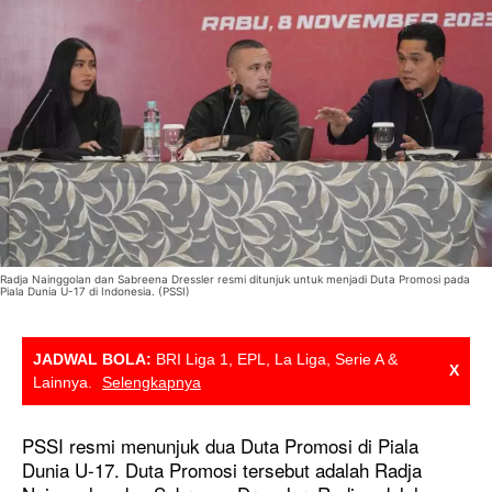
Radja Nainggolan dan Sabreena Dressler resmi ditunjuk untuk menjadi Duta Promosi pada
Piala Dunia U-17 di Indonesia. (PSSI)
JADWAL BOLA:
BRI Liga 1, EPL, La Liga, Serie A &
X
Lainnya.
Selengkapnya
PSSI resmi menunjuk dua Duta Promosi di Piala
Dunia U-17. Duta Promosi tersebut adalah Radja