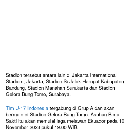
Stadion tersebut antara lain di Jakarta International
Stadiom, Jakarta, Stadion Si Jalak Harupat Kabupaten
Bandung, Stadion Manahan Surakarta dan Stadion
Gelora Bung Tomo, Surabaya.
Tim U-17 Indonesia
tergabung di Grup A dan akan
bermain di Stadion Gelora Bung Tomo. Asuhan Bima
Sakti itu akan memulai laga melawan Ekuador pada 10
November 2023 pukul 19.00 WIB.