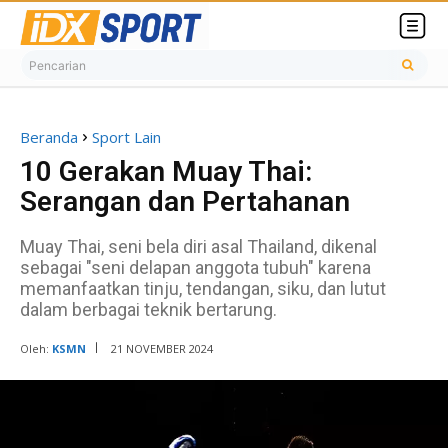
Pencarian
Beranda
Sport Lain
10 Gerakan Muay Thai:
Serangan dan Pertahanan
Muay Thai, seni bela diri asal Thailand, dikenal
sebagai "seni delapan anggota tubuh" karena
memanfaatkan tinju, tendangan, siku, dan lutut
dalam berbagai teknik bertarung.
Oleh:
KSMN
21 NOVEMBER 2024