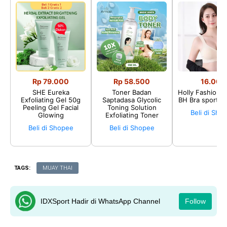
Rp 79.000
Rp 58.500
16.002
SHE Eureka
Toner Badan
Holly Fashion♛
Exfoliating Gel 50g
Saptadasa Glycolic
BH Bra sport P
Peeling Gel Facial
Toning Solution
Beli di Sho
Glowing
Exfoliating Toner
Beli di Shopee
Beli di Shopee
TAGS:
MUAY THAI
IDXSport Hadir di WhatsApp Channel
Follow