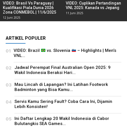
VIDEO: Brasil Vs Paraguay |
VIDEO: Cuplikan Pertandingan
Kualifikasi Piala Dunia 2026
VNL 2025: Kanada vs Jepang
Zona CONMEBOL | 11/6/2025
11 Juni 2025
12 Juni 2025
ARTIKEL POPULER
VIDEO: Brazil
vs. Slovenia
– Highlights | Men’s
VNL...
Jadwal Perempat Final Australian Open 2025: 9
Wakil Indonesia Beraksi Hari...
Mau Lincah di Lapangan? Ini Latihan Footwork
Badminton yang Bisa Kamu...
Servis Kamu Sering Fault? Coba Cara Ini, Dijamin
Lebih Konsisten!
Ini Daftar Lengkap 20 Wakil Indonesia di Cabor
Bulutangkis SEA Games...