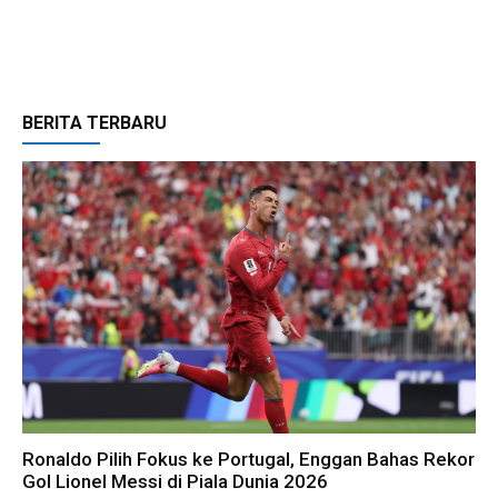
BERITA TERBARU
Ronaldo Pilih Fokus ke Portugal, Enggan Bahas Rekor
Gol Lionel Messi di Piala Dunia 2026