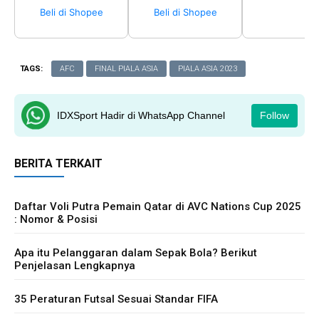
Beli di Shopee
Beli di Shopee
TAGS:
AFC
FINAL PIALA ASIA
PIALA ASIA 2023
IDXSport Hadir di WhatsApp Channel
Follow
BERITA TERKAIT
Daftar Voli Putra Pemain Qatar di AVC Nations Cup 2025
: Nomor & Posisi
Apa itu Pelanggaran dalam Sepak Bola? Berikut
Penjelasan Lengkapnya
35 Peraturan Futsal Sesuai Standar FIFA