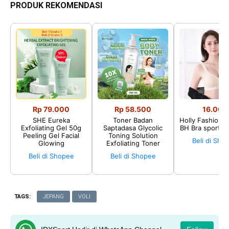
PRODUK REKOMENDASI
Rp 79.000
Rp 58.500
16.002
SHE Eureka
Toner Badan
Holly Fashion♛
Exfoliating Gel 50g
Saptadasa Glycolic
BH Bra sport P
Peeling Gel Facial
Toning Solution
Beli di Sho
Glowing
Exfoliating Toner
Beli di Shopee
Beli di Shopee
TAGS:
JEPANG
VOLI