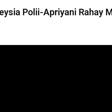
ysia Polii-Apriyani Rahay M