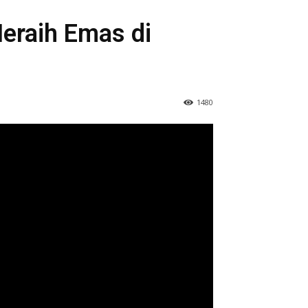
eraih Emas di
1480