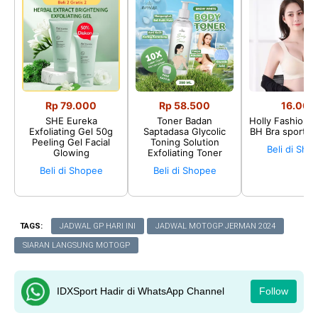
Rp 79.000
Rp 58.500
16.002
SHE Eureka
Toner Badan
Holly Fashion♛
Exfoliating Gel 50g
Saptadasa Glycolic
BH Bra sport P
Peeling Gel Facial
Toning Solution
Beli di Sho
Glowing
Exfoliating Toner
Beli di Shopee
Beli di Shopee
TAGS:
JADWAL GP HARI INI
JADWAL MOTOGP JERMAN 2024
SIARAN LANGSUNG MOTOGP
IDXSport Hadir di WhatsApp Channel
Follow