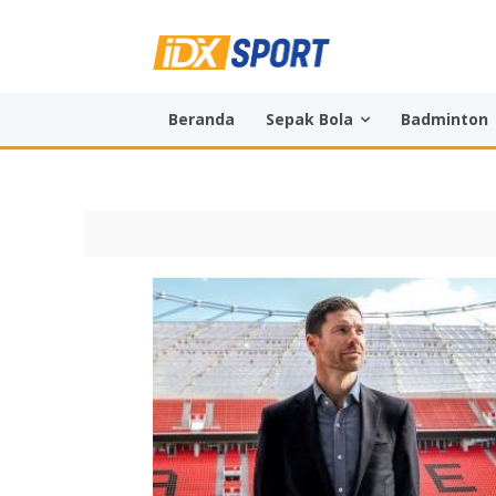
Beranda
Sepak Bola
Badminton