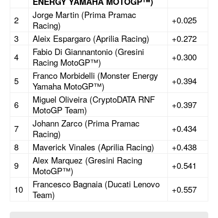
ENERGY YAMAHA MOTOGP™)
Jorge Martin (Prima Pramac
2
+0.025
Racing)
3
Aleix Espargaro (Aprilia Racing)
+0.272
Fabio Di Giannantonio (Gresini
4
+0.300
Racing MotoGP™)
Franco Morbidelli (Monster Energy
5
+0.394
Yamaha MotoGP™)
Miguel Oliveira (CryptoDATA RNF
6
+0.397
MotoGP Team)
Johann Zarco (Prima Pramac
7
+0.434
Racing)
8
Maverick Vinales (Aprilia Racing)
+0.438
Alex Marquez (Gresini Racing
9
+0.541
MotoGP™)
Francesco Bagnaia (Ducati Lenovo
10
+0.557
Team)