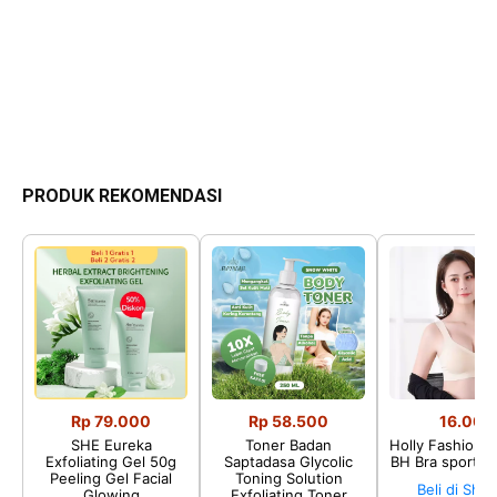
PRODUK REKOMENDASI
Rp 79.000
Rp 58.500
16.002
SHE Eureka
Toner Badan
Holly Fashion♛
Exfoliating Gel 50g
Saptadasa Glycolic
BH Bra sport P
Peeling Gel Facial
Toning Solution
Beli di Sho
Glowing
Exfoliating Toner