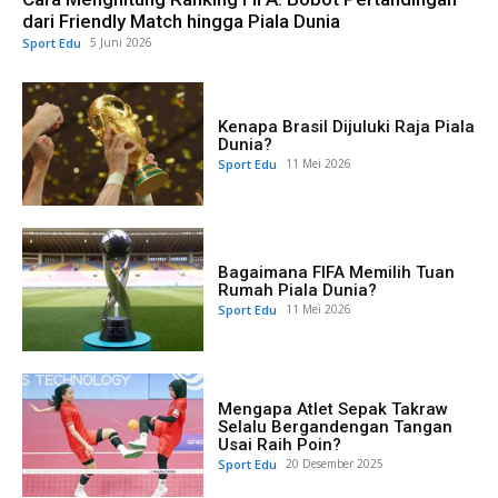
dari Friendly Match hingga Piala Dunia
Sport Edu
5 Juni 2026
Kenapa Brasil Dijuluki Raja Piala
Dunia?
Sport Edu
11 Mei 2026
Bagaimana FIFA Memilih Tuan
Rumah Piala Dunia?
Sport Edu
11 Mei 2026
Mengapa Atlet Sepak Takraw
Selalu Bergandengan Tangan
Usai Raih Poin?
Sport Edu
20 Desember 2025