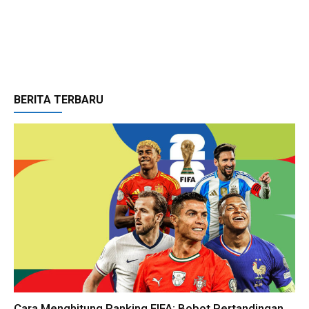
BERITA TERBARU
Cara Menghitung Ranking FIFA: Bobot Pertandingan