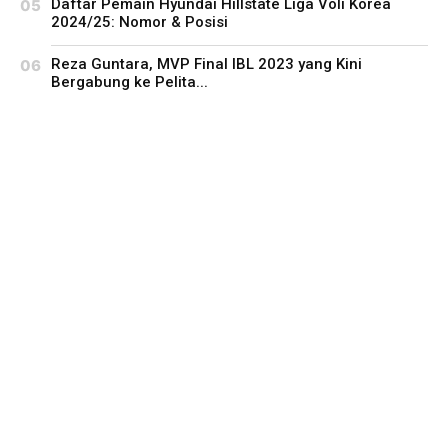
Daftar Pemain Hyundai Hillstate Liga Voli Korea
2024/25: Nomor & Posisi
Reza Guntara, MVP Final IBL 2023 yang Kini
Bergabung ke Pelita...