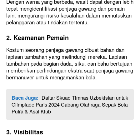
Dengan warna yang berbeda, wasit dapat dengan lebih
tepat mengidentifikasi penjaga gawang dan pemain
lain, mengurangi risiko kesalahan dalam memutuskan
pelanggaran atau tindakan tertentu.
2. Keamanan Pemain
Kostum seorang penjaga gawang dibuat bahan dan
lapisan tambahan yang melindungi mereka. Lapisan
tambahan pada bagian dada, siku, dan bahu bertujuan
memberikan perlindungan ekstra saat penjaga gawang
bermanuver untuk mengamankan bola.
Baca Juga:
Daftar Skuad Timnas Uzbekistan untuk
Olimpiade Paris 2024 Cabang Olahraga Sepak Bola
Putra & Asal Klub
3. Visibilitas