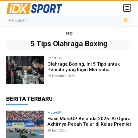
Pencarian
Tag:
5 Tips Olahraga Boxing
Sport Edu
Olahraga Boxing, Ini 5 Tips untuk
Pemula yang Ingin Mencoba
29 November 2023
BERITA TERBARU
MotoGP
Hasil MotoGP Belanda 2026: Ai Ogura
Akhirnya Pecah Telur di Kelas Premier
28 Juni 2026