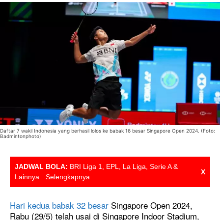
Daftar 7 wakil Indonesia yang berhasil lolos ke babak 16 besar Singapore Open 2024. (Foto:
Badmintonphoto)
JADWAL BOLA:
BRI Liga 1, EPL, La Liga, Serie A &
X
Lainnya.
Selengkapnya
Hari kedua babak 32 besar
Singapore Open 2024,
Rabu (29/5) telah usai di Singapore Indoor Stadium,