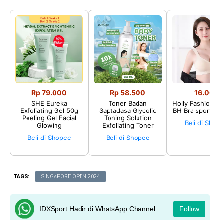
Rp 79.000
Rp 58.500
16.002
SHE Eureka
Toner Badan
Holly Fashion♛
Exfoliating Gel 50g
Saptadasa Glycolic
BH Bra sport P
Peeling Gel Facial
Toning Solution
Beli di Sho
Glowing
Exfoliating Toner
Beli di Shopee
Beli di Shopee
TAGS:
SINGAPORE OPEN 2024
IDXSport Hadir di WhatsApp Channel
Follow