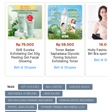
Rp 79.000
Rp 58.500
16.002
SHE Eureka
Toner Badan
Holly Fashion♛
Exfoliating Gel 50g
Saptadasa Glycolic
BH Bra sport P
Peeling Gel Facial
Toning Solution
Beli di Sho
Glowing
Exfoliating Toner
Beli di Shopee
Beli di Shopee
TAGS:
AFF U-23 2025
BALI UNITED
GARUDA MUDA
INDONESIA VS BRUNEI
JENS RAVEN
NATURALISASI PEMAIN INDONESIA
PEMAIN MUDA INDONESIA
PROFIL JENS RAVEN
STRIKER TIMNAS INDONESIA U-23