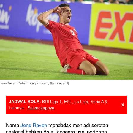
Jens Raven (Foto: Instagram.com/@jensraven9)
JADWAL BOLA:
BRI Liga 1, EPL, La Liga, Serie A &
X
Lainnya.
Selengkapnya
Nama
Jens Raven
mendadak menjadi sorotan
nasional bahkan Asia Tenggara usai performa