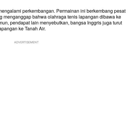
s mengalami perkembangan. Permainan ini berkembang pesat
ang menganggap bahwa olahraga tenis lapangan dibawa ke
un, pendapat lain menyebutkan, bangsa Inggris juga turut
apangan ke Tanah Air.
ADVERTISEMENT