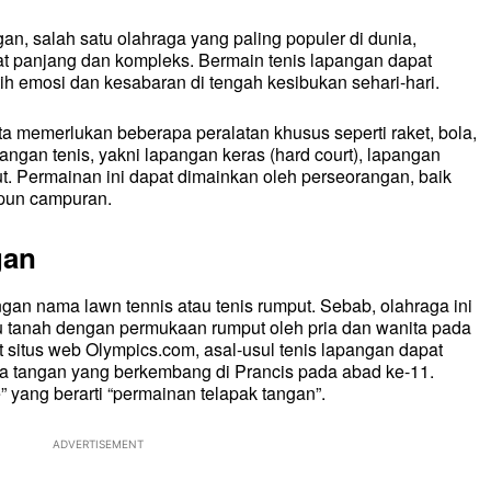
gan, salah satu olahraga yang paling populer di dunia,
gat panjang dan kompleks. Bermain tenis lapangan dapat
h emosi dan kesabaran di tengah kesibukan sehari-hari.
a memerlukan beberapa peralatan khusus seperti raket, bola,
pangan tenis, yakni lapangan keras (hard court), lapangan
put. Permainan ini dapat dimainkan oleh perseorangan, baik
upun campuran.
gan
gan nama lawn tennis atau tenis rumput. Sebab, olahraga ini
 tanah dengan permukaan rumput oleh pria dan wanita pada
 situs web Olympics.com, asal-usul tenis lapangan dapat
ola tangan yang berkembang di Prancis pada abad ke-11.
” yang berarti “permainan telapak tangan”.
ADVERTISEMENT