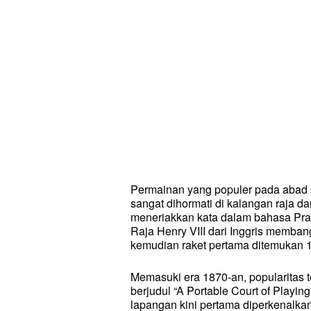
Permainan yang populer pada abad 
sangat dihormati di kalangan raja 
meneriakkan kata dalam bahasa Pranc
Raja Henry VIII dari Inggris memban
kemudian raket pertama ditemukan 
Memasuki era 1870-an, popularitas te
berjudul “A Portable Court of Playin
lapangan kini pertama diperkenalkan