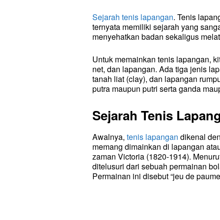
Sejarah tenis lapangan
. Tenis lapan
ternyata memiliki sejarah yang san
menyehatkan badan sekaligus melati
Untuk memainkan tenis lapangan, kit
net, dan lapangan. Ada tiga jenis la
tanah liat (clay), dan lapangan rum
putra maupun putri serta ganda ma
Sejarah Tenis Lapan
Awalnya,
tenis lapangan
dikenal den
memang dimainkan di lapangan atau
zaman Victoria (1820-1914). Menurut
ditelusuri dari sebuah permainan b
Permainan ini disebut “jeu de paume