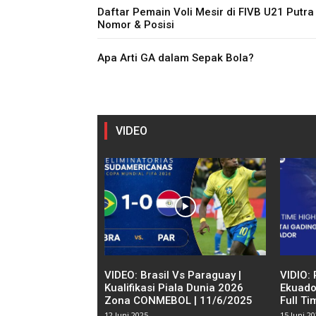
Daftar Pemain Voli Mesir di FIVB U21 Putra
Nomor & Posisi
Apa Arti GA dalam Sepak Bola?
VIDEO
VIDEO: Brasil Vs Paraguay |
VIDIO:
Kualifikasi Piala Dunia 2026
Ekuador
Zona CONMEBOL | 11/6/2025
Full Ti
12 Juni 2025
15 Juni 2