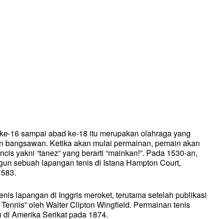
ke-16 sampai abad ke-18 itu merupakan olahraga yang
dan bangsawan. Ketika akan mulai permainan, pemain akan
is yakni “tanez” yang berarti “mainkan!”. Pada 1530-an,
gun sebuah lapangan tenis di Istana Hampton Court,
1583.
nis lapangan di Inggris meroket, terutama setelah publikasi
g Tennis” oleh Walter Clipton Wingfield. Permainan tenis
 di Amerika Serikat pada 1874.