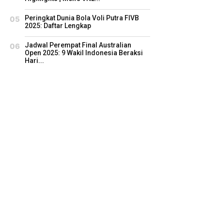
Peringkat Dunia Bola Voli Putra FIVB
2025: Daftar Lengkap
Jadwal Perempat Final Australian
Open 2025: 9 Wakil Indonesia Beraksi
Hari...