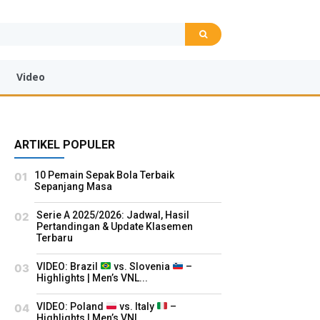
Video
ARTIKEL POPULER
10 Pemain Sepak Bola Terbaik
Sepanjang Masa
Serie A 2025/2026: Jadwal, Hasil
Pertandingan & Update Klasemen
Terbaru
VIDEO: Brazil
vs. Slovenia
–
Highlights | Men’s VNL...
VIDEO: Poland
vs. Italy
–
Highlights | Men’s VNL...