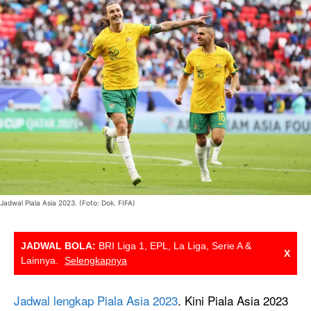
Jadwal Piala Asia 2023. (Foto: Dok. FIFA)
JADWAL BOLA:
BRI Liga 1, EPL, La Liga, Serie A &
X
Lainnya.
Selengkapnya
Jadwal lengkap Piala Asia 2023
. Kini Piala Asia 2023