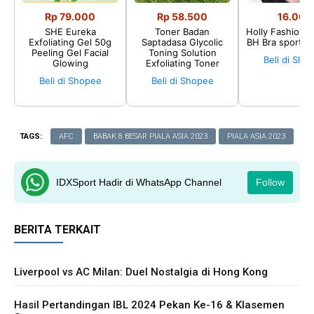
Rp 79.000
Rp 58.500
16.002
SHE Eureka
Toner Badan
Holly Fashion♛
Exfoliating Gel 50g
Saptadasa Glycolic
BH Bra sport P
Peeling Gel Facial
Toning Solution
Beli di Sho
Glowing
Exfoliating Toner
Beli di Shopee
Beli di Shopee
TAGS:
AFC
BABAK 8 BESAR PIALA ASIA 2023
PIALA ASIA 2023
IDXSport Hadir di WhatsApp Channel
Follow
BERITA TERKAIT
Liverpool vs AC Milan: Duel Nostalgia di Hong Kong
Hasil Pertandingan IBL 2024 Pekan Ke-16 & Klasemen