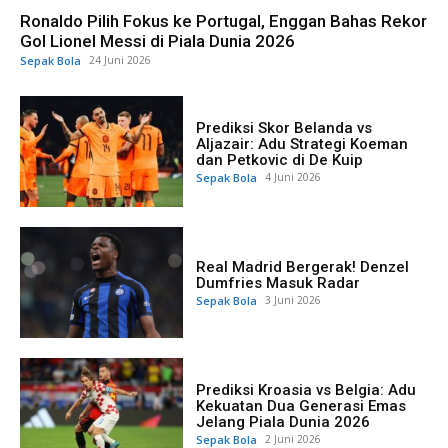
Ronaldo Pilih Fokus ke Portugal, Enggan Bahas Rekor
Gol Lionel Messi di Piala Dunia 2026
Sepak Bola
24 Juni 2026
Prediksi Skor Belanda vs
Aljazair: Adu Strategi Koeman
dan Petkovic di De Kuip
Sepak Bola
4 Juni 2026
Real Madrid Bergerak! Denzel
Dumfries Masuk Radar
Sepak Bola
3 Juni 2026
Prediksi Kroasia vs Belgia: Adu
Kekuatan Dua Generasi Emas
Jelang Piala Dunia 2026
Sepak Bola
2 Juni 2026