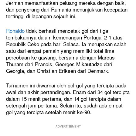
Jerman memanfaatkan peluang mereka dengan baik,
dan penyerang dari Rumania menunjukkan kecepatan
tertinggi di lapangan sejauh ini.
Ronaldo
tidak berhasil mencetak gol dari tiga
tembakannya dalam kemenangan Portugal 2-1 atas
Republik Ceko pada hari Selasa. Ia merupakan salah
satu dari empat pemain yang memiliki total lima
percobaan ke gawang, bersama dengan Marcus
Thuram dari Prancis, Georges Mikautadze dari
Georgia, dan Christian Eriksen dari Denmark.
Turnamen ini diwarnai oleh gol-gol yang tercipta pada
awal dan akhir pertandingan. Enam dari 34 gol tercipta
dalam 15 menit pertama, dan 14 gol tercipta dalam
setengah jam pertama. Selain itu, sudah ada empat
gol yang tercipta setelah menit ke-90.
ADVERTISEMENT