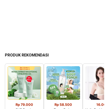
PRODUK REKOMENDASI
Rp 79.000
Rp 58.500
16.002