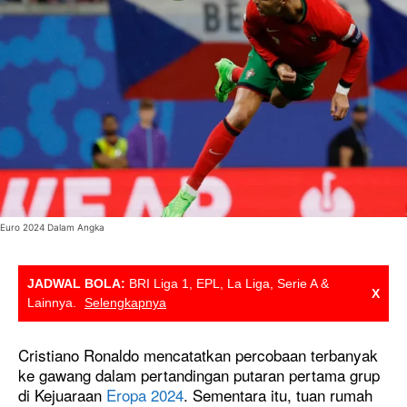
Euro 2024 Dalam Angka
JADWAL BOLA:
BRI Liga 1, EPL, La Liga, Serie A &
X
Lainnya.
Selengkapnya
Cristiano Ronaldo mencatatkan percobaan terbanyak
ke gawang dalam pertandingan putaran pertama grup
di Kejuaraan
Eropa 2024
. Sementara itu, tuan rumah