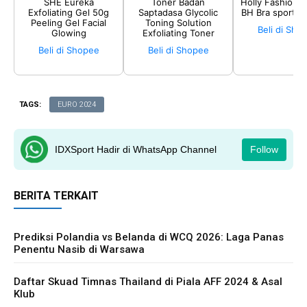
SHE Eureka
Toner Badan
Holly Fashion♛
Exfoliating Gel 50g
Saptadasa Glycolic
BH Bra sport P
Peeling Gel Facial
Toning Solution
Beli di Sho
Glowing
Exfoliating Toner
Beli di Shopee
Beli di Shopee
TAGS:
EURO 2024
IDXSport Hadir di WhatsApp Channel
Follow
BERITA TERKAIT
Prediksi Polandia vs Belanda di WCQ 2026: Laga Panas
Penentu Nasib di Warsawa
Daftar Skuad Timnas Thailand di Piala AFF 2024 & Asal
Klub