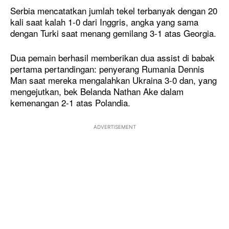
Serbia mencatatkan jumlah tekel terbanyak dengan 20
kali saat kalah 1-0 dari Inggris, angka yang sama
dengan Turki saat menang gemilang 3-1 atas Georgia.
Dua pemain berhasil memberikan dua assist di babak
pertama pertandingan: penyerang Rumania Dennis
Man saat mereka mengalahkan Ukraina 3-0 dan, yang
mengejutkan, bek Belanda Nathan Ake dalam
kemenangan 2-1 atas Polandia.
ADVERTISEMENT