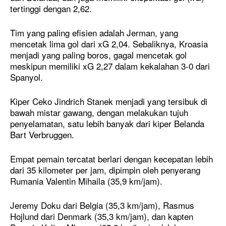
tertinggi dengan 2,62.
Tim yang paling efisien adalah Jerman, yang
mencetak lima gol dari xG 2,04. Sebaliknya, Kroasia
menjadi yang paling boros, gagal mencetak gol
meskipun memiliki xG 2,27 dalam kekalahan 3-0 dari
Spanyol.
Kiper Ceko Jindrich Stanek menjadi yang tersibuk di
bawah mistar gawang, dengan melakukan tujuh
penyelamatan, satu lebih banyak dari kiper Belanda
Bart Verbruggen.
Empat pemain tercatat berlari dengan kecepatan lebih
dari 35 kilometer per jam, dipimpin oleh penyerang
Rumania Valentin Mihaila (35,9 km/jam).
Jeremy Doku dari Belgia (35,3 km/jam), Rasmus
Hojlund dari Denmark (35,3 km/jam), dan kapten