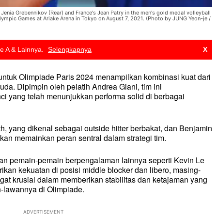
s Jenia Grebennikov (Rear) and France's Jean Patry in the men's gold medal volleyball
ympic Games at Ariake Arena in Tokyo on August 7, 2021. (Photo by JUNG Yeon-je /
ie A & Lainnya.
Selengkapnya
X
s untuk Olimpiade Paris 2024 menampilkan kombinasi kuat dari
. Dipimpin oleh pelatih Andrea Giani, tim ini
 yang telah menunjukkan performa solid di berbagai
, yang dikenal sebagai outside hitter berbakat, dan Benjamin
 akan memainkan peran sentral dalam strategi tim.
gan pemain-pemain berpengalaman lainnya seperti Kevin Le
kan kekuatan di posisi middle blocker dan libero, masing-
at krusial dalam memberikan stabilitas dan ketajaman yang
-lawannya di Olimpiade.
ADVERTISEMENT