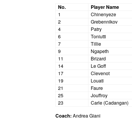
No.
Player Name
1
Chinenyeze
2
Grebennikov
4
Patry
6
Toniutti
7
Tillie
9
Ngapeth
11
Brizard
14
Le Goff
17
Clevenot
19
Louati
21
Faure
25
Jouffroy
23
Carle (Cadangan)
Coach:
Andrea Giani