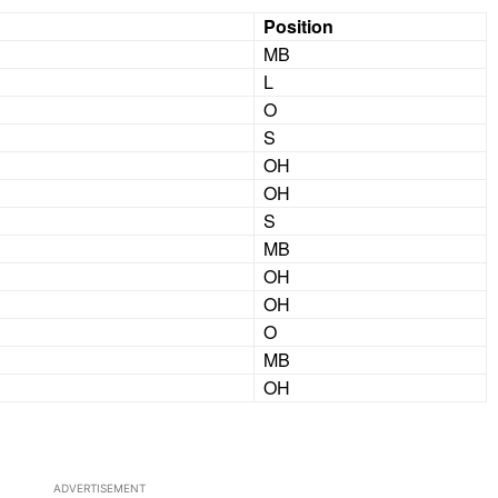
Position
MB
L
O
S
OH
OH
S
MB
OH
OH
O
MB
OH
ADVERTISEMENT