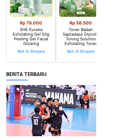
Rp 79.000
Rp 58.500
16.002
SHE Eureka
Toner Badan
Holly Fashion♛
Exfoliating Gel 50g
Saptadasa Glycolic
BH Bra sport P
Peeling Gel Facial
Toning Solution
Beli di Sho
Glowing
Exfoliating Toner
Beli di Shopee
Beli di Shopee
BERITA TERBARU