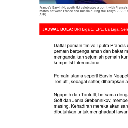
France's Earvin Ngapeth (L) celebrates a point with France'
match between France and Russia during the Tokyo 2020 Ol
AFP)
JADWAL BOLA:
BRI Liga 1, EPL, La Liga, Ser
Daftar pemain tim voli putra Pranci
pemain berpengalaman dan bakat muda
mengandalkan sejumlah pemain kunci
kompetisi internasional.
Pemain utama seperti Earvin Ngapeth
Toniutti, sebagai setter, diharapkan
Ngapeth dan Toniutti, bersama den
Goff dan Jenia Grebennikov, memberi
masing. Kehadiran mereka akan sang
dibutuhkan untuk menghadapi lawan