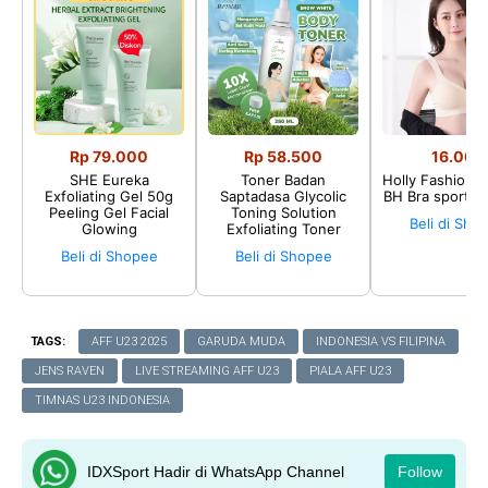
Rp 79.000
Rp 58.500
16.002
SHE Eureka
Toner Badan
Holly Fashion♛
Exfoliating Gel 50g
Saptadasa Glycolic
BH Bra sport P
Peeling Gel Facial
Toning Solution
Beli di Sho
Glowing
Exfoliating Toner
Beli di Shopee
Beli di Shopee
TAGS:
AFF U23 2025
GARUDA MUDA
INDONESIA VS FILIPINA
JENS RAVEN
LIVE STREAMING AFF U23
PIALA AFF U23
TIMNAS U23 INDONESIA
IDXSport Hadir di WhatsApp Channel
Follow