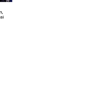
m,
si