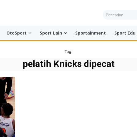
Pencarian
OtoSport
Sport Lain
Sportainment
Sport Edu
Tag:
pelatih Knicks dipecat