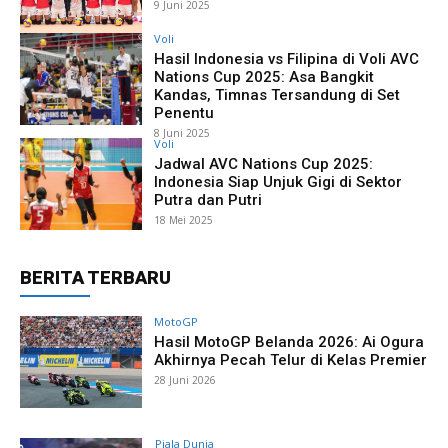
9 Juni 2025
Voli
Hasil Indonesia vs Filipina di Voli AVC
Nations Cup 2025: Asa Bangkit
Kandas, Timnas Tersandung di Set
Penentu
8 Juni 2025
Voli
Jadwal AVC Nations Cup 2025:
Indonesia Siap Unjuk Gigi di Sektor
Putra dan Putri
18 Mei 2025
BERITA TERBARU
MotoGP
Hasil MotoGP Belanda 2026: Ai Ogura
Akhirnya Pecah Telur di Kelas Premier
28 Juni 2026
Piala Dunia