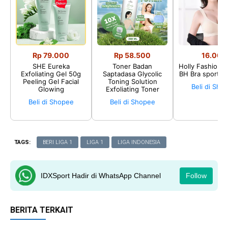
Rp 79.000
Rp 58.500
16.002
SHE Eureka
Toner Badan
Holly Fashion♛
Exfoliating Gel 50g
Saptadasa Glycolic
BH Bra sport P
Peeling Gel Facial
Toning Solution
Beli di Sho
Glowing
Exfoliating Toner
Beli di Shopee
Beli di Shopee
TAGS:
BERI LIGA 1
LIGA 1
LIGA INDONESIA
IDXSport Hadir di WhatsApp Channel
Follow
BERITA TERKAIT